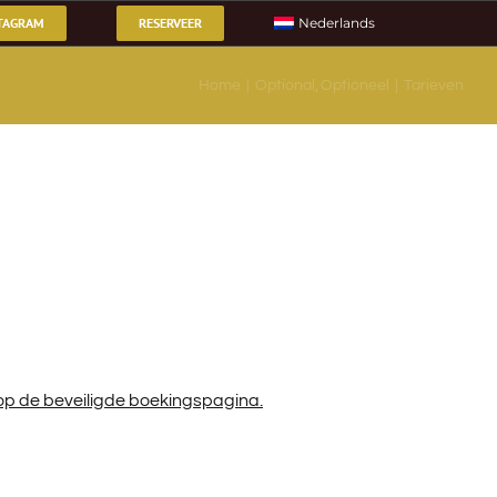
TAGRAM
RESERVEER
Nederlands
Home
Optional
Optioneel
Tarieven
 op de beveiligde boekingspagina.