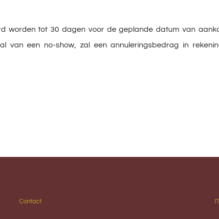
rd worden tot 30 dagen voor de geplande datum van aankom
l van een no-show, zal een annuleringsbedrag in rekening
Contact
I