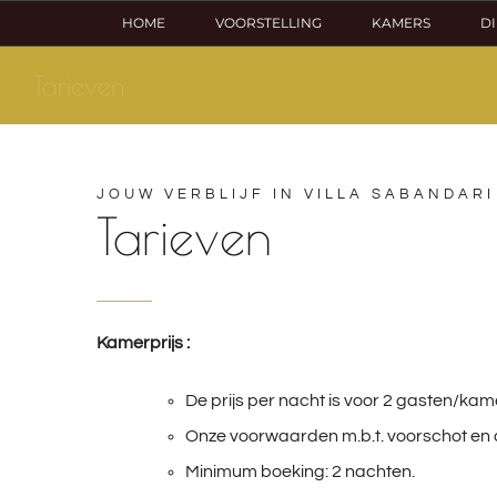
Ga
HOME
VOORSTELLING
KAMERS
D
naar
Tarieven
inhoud
JOUW VERBLIJF IN VILLA SABANDARI
Tarieven
Kamerprijs :
De prijs per nacht is voor 2 gasten/kame
Onze voorwaarden m.b.t. voorschot en a
Minimum boeking: 2 nachten.