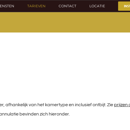
IENSTEN
TARIEVEN
CONTACT
LOCATIE
INS
r, afhankelijk van het kamertype en inclusief ontbijt. Zie
prijzen
nnulatie bevinden zich hieronder.