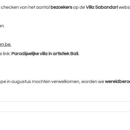
t checken van het aantal
bezoekers
op de
Villa Sabandari
websi
an.
n.be.
 link:
Paradijselijke villa in artistiek Bali.
ippe in augustus mochten verwelkomen, worden we
wereldbero