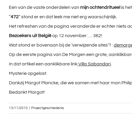
Een van de vaste onderdelen van
mijn ochtendritueel
is he
“
472
” stond er en dat leek me niet erg waarschijnlijk.
Het refreshen van de pagina veranderde er echter niets a
Bezoekers uit België
op 12 november: … 362!
Wat stond er bovenaan bij de ‘verwijzende sites’? :
demorge
Op de eerste pagina van De Morgen een grote, aanklikbare
In dat artikel een aanklikbare link
Villa Sabandari
.
Mysterie opgelost.
Dankzij Margot Plancke, die we samen met haar man Phil
Bedankt Margot!
13/11/2010
|
Projectgeschiedenis