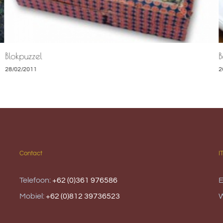
Blokpuzzel
B
28/02/2011
2
Contact
I
Telefoon:
+62 (0)361 976586
E
Mobiel:
+62 (0)812 39736523