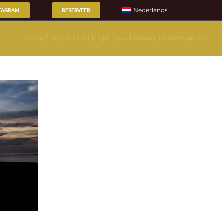
TAGRAM
RESERVEER
Nederlands
Home
Blog uit Bali
Projectgeschiedenis
De Morgen bis