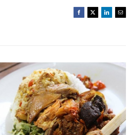
Facebook
X
LinkedIn
E-
mail