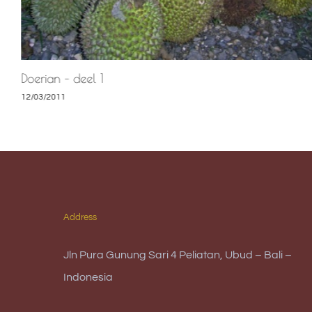
Doerian – deel 1
12/03/2011
Address
Jln Pura Gunung Sari 4 Peliatan, Ubud – Bali –
Indonesia