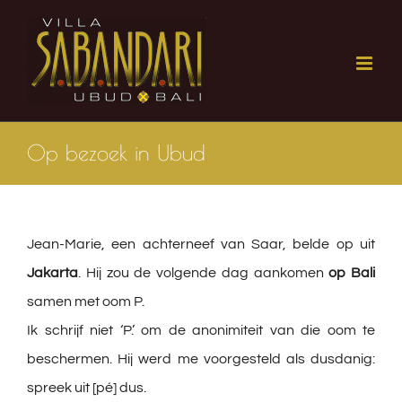
Ga
naar
inhoud
Op bezoek in Ubud
Jean-Marie, een achterneef van Saar, belde op uit
Jakarta
. Hij zou de volgende dag aankomen
op Bali
samen met oom P.
Ik schrijf niet ‘P.’ om de anonimiteit van die oom te
beschermen. Hij werd me voorgesteld als dusdanig:
spreek uit [pé] dus.