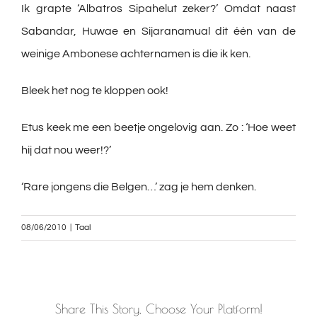
Ik grapte ‘Albatros Sipahelut zeker?’ Omdat naast
Sabandar, Huwae en Sijaranamual dit één van de
weinige Ambonese achternamen is die ik ken.
Bleek het nog te kloppen ook!
Etus keek me een beetje ongelovig aan. Zo : ‘Hoe weet
hij dat nou weer!?’
‘Rare jongens die Belgen…’ zag je hem denken.
08/06/2010
|
Taal
Share This Story, Choose Your Platform!